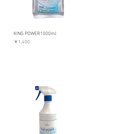
KING POWER1000ml
KING POWER 10リッ
ク付き）送料無料！
価格
￥1,400
価格
￥5,000
KING POWER専用容器・希釈ポット