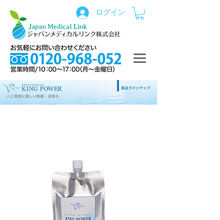
ログイン
弱酸性次亜塩素酸水溶液 KING
POWER（希釈用・200ppm）