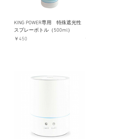
KING POWER専用 特殊遮光性
KING POWER専用 希
スプレーボトル（500ml）
ト
在庫なし
価格
￥450
霧化器・噴霧器